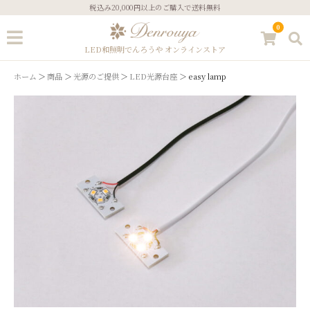
税込み20,000円以上のご購入で送料無料
0
LED和照明でんろうや オンラインストア
ホーム
商品
光源のご提供
LED光源台座
easy lamp
ゲスト
ログイン
新規会員登録
ストーリーズ
こだわりについて
ギフトサービス
あかりのコラム
ご注文方法
お問い合わせ