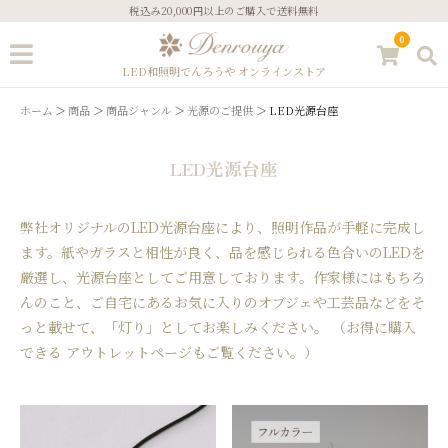
税込み20,000円以上のご購入で送料無料
0
LED和照明でんろうや オンラインストア
ホーム
商品
商品ジャンル
光源のご提供
LED光源台座
LED光源台座
ゲスト
ログイン
新規会員登録
弊社オリジナルのLED光源台座により、照明作品が手軽に完成し
ます。紙やガラスと相性が良く、品を感じられる色合いのLEDを
厳選し、光源台座としてご用意しております。作家様にはもちろ
ストーリーズ
こだわりについて
んのこと、ご自宅にあるお気に入りのオブジェや工芸品などをそ
っと載せて、「灯り」としてお楽しみください。 （お得に購入
ギフトサービス
あかりのコラム
できる アウトレットページもご覧ください。）
ご注文方法
お問い合わせ