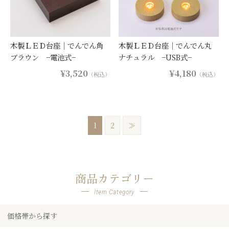
木製ＬＥＤ台座｜でんでん角
木製ＬＥＤ台座｜でんでん丸
ブラウン −電池式−
ナチュラル −USB式−
¥3,520
¥4,180
（税込）
（税込）
1
2
≫
商品カテゴリー
Item Category
価格帯から探す