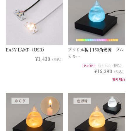
商品カテゴリー
価格帯から探す
照明のタイプから探す
用途から探す
EASY LAMP（USB）
アクリル製｜150角光源 フル
カラー
¥1,430
（税込）
光源のご提供
11%OFF
¥18,590（税込）
¥16,390
（税込）
オプション機能から探す
売り切れ