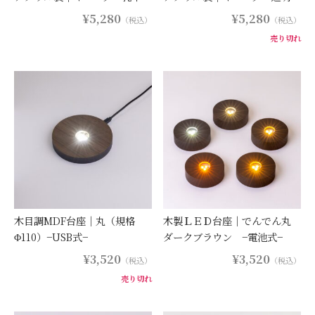
¥5,280
¥5,280
（税込）
（税込）
売り切れ
木目調MDF台座｜丸（規格
木製ＬＥＤ台座｜でんでん丸
Φ110）−USB式−
ダークブラウン −電池式−
¥3,520
¥3,520
（税込）
（税込）
売り切れ