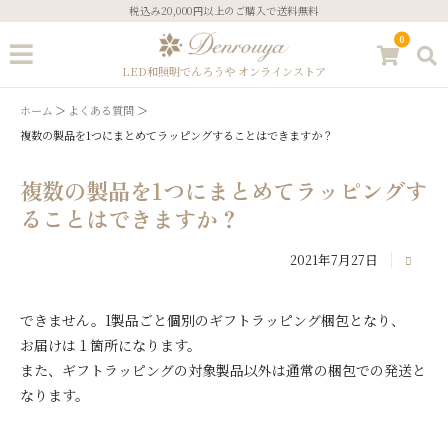
税込み20,000円以上のご購入で送料無料
0
LED和照明でんろうや オンラインストア
ホーム
よくある質問
複数の製品を1つにまとめてラッピングすることはできますか？
ゲスト
複数の製品を1つにまとめてラッピングす
ることはできますか？
ログイン
新規会員登録
2021年7月27日
ストーリーズ
こだわりについて
できません。1製品ごと個別のギフトラッピング梱包となり、
ギフトサービス
あかりのコラム
お届けは１箇所になります。
また、ギフトラッピングの対象製品以外は通常の梱包での発送と
ご注文方法
お問い合わせ
なります。