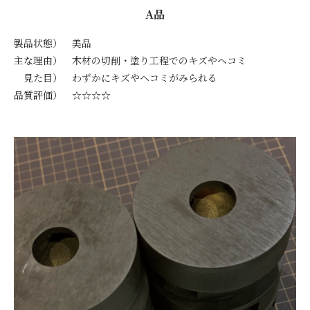
A品
製品状態） 美品
主な理由） 木材の切削・塗り工程でのキズやヘコミ
見た目） わずかにキズやヘコミがみられる
品質評価） ☆☆☆☆