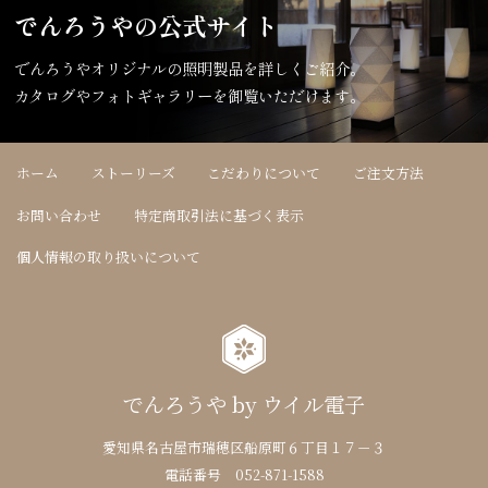
でんろうやの公式サイト
でんろうやオリジナルの照明製品を詳しくご紹介。
カタログやフォトギャラリーを御覧いただけます。
ホーム
ストーリーズ
こだわりについて
ご注文方法
お問い合わせ
特定商取引法に基づく表示
個人情報の取り扱いについて
でんろうや by ウイル電子
愛知県名古屋市瑞穂区船原町６丁目１７－３
電話番号 052-871-1588