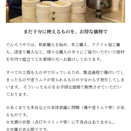
商品カテゴリー
価格帯から探す
照明のタイプから探す
まだ十分に使えるものを、お得な価格で
でんろうやでは、和紙職人を始め、木工職人、アクリル加工職
用途から探す
人、漆塗り職人など、様々な職人の方々にご協力いただいた部材
を社内で組立ててお客様の元へお届けしております。
光源のご提供
すべての工程を人の手で行っているため、製造過程で傷付いてし
オプション機能から探す
まったものや塗りムラが見られるものが少なからず発生してしま
います。 そういったものをお手頃な価格で販売させていただい
ております。
※あくまでも木台などの本体表面に問題（傷や塗りムラ等）があ
るものです。
※光源の状態（点灯やスイッチ等）に不具合はありません。
※在庫がある限りです。