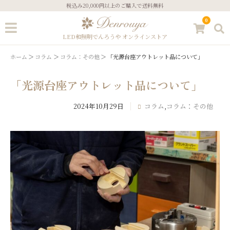
税込み20,000円以上のご購入で送料無料
0
LED和照明でんろうや オンラインストア
ホーム
コラム
コラム：その他
「光源台座アウトレット品について」
「光源台座アウトレット品について」
ゲスト
2024年10月29日
コラム
,
コラム：その他
ログイン
新規会員登録
ストーリーズ
こだわりについて
ギフトサービス
あかりのコラム
ご注文方法
お問い合わせ